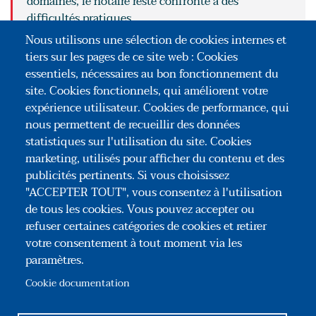
domaines, le notaire reste confronté à des
difficultés pratiques.
LIRE
Nous utilisons une sélection de cookies internes et
tiers sur les pages de ce site web : Cookies
POUR ALLER PLUS LOIN
essentiels, nécessaires au bon fonctionnement du
site. Cookies fonctionnels, qui améliorent votre
La plus-value des particuliers
expérience utilisateur. Cookies de performance, qui
nous permettent de recueillir des données
La plus-value des professionnels
statistiques sur l'utilisation du site. Cookies
marketing, utilisés pour afficher du contenu et des
publicités pertinents. Si vous choisissez
"ACCEPTER TOUT", vous consentez à l'utilisation
de tous les cookies. Vous pouvez accepter ou
refuser certaines catégories de cookies et retirer
votre consentement à tout moment via les
paramètres.
Association Congrès des Notaires de France
35, rue du Général Foy – 75008 Paris
Cookie documentation
Tél : +33(0)1 44 69 03 09