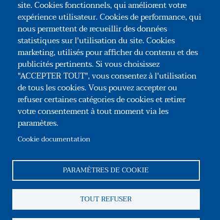
site. Cookies fonctionnels, qui améliorent votre
expérience utilisateur. Cookies de performance, qui
- La protection à l'égard de l'activité
nous permettent de recueillir des données
professionnelle
statistiques sur l'utilisation du site. Cookies
marketing, utilisés pour afficher du contenu et des
publicités pertinents. Si vous choisissez
"ACCEPTER TOUT", vous consentez à l'utilisation
de tous les cookies. Vous pouvez accepter ou
refuser certaines catégories de cookies et retirer
votre consentement à tout moment via les
paramètres.
Association Congrès des Notaires de France
35, rue du Général Foy – 75008 Paris
Cookie documentation
Tél : +33(0)1 44 69 03 09
Reseaux sociaux
PARAMÈTRES DE COOKIE
Pied de page
TOUT REFUSER
Association
Contact
Mentions légales
CGU
Information sur les cookies
Gestion des cookies