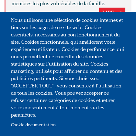
membres les plus vulnérables de la famille.
LIRE
Nous utilisons une sélection de cookies internes et
POUR ALLER PLUS LOIN
tiers sur les pages de ce site web : Cookies
essentiels, nécessaires au bon fonctionnement du
La protection du logement lors de la
site. Cookies fonctionnels, qui améliorent votre
séparation « volontaire » du couple
expérience utilisateur. Cookies de performance, qui
nous permettent de recueillir des données
La protection du logement du survivant
statistiques sur l'utilisation du site. Cookies
marketing, utilisés pour afficher du contenu et des
publicités pertinents. Si vous choisissez
"ACCEPTER TOUT", vous consentez à l'utilisation
de tous les cookies. Vous pouvez accepter ou
refuser certaines catégories de cookies et retirer
votre consentement à tout moment via les
paramètres.
Association Congrès des Notaires de France
35, rue du Général Foy – 75008 Paris
Cookie documentation
Tél : +33(0)1 44 69 03 09