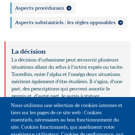
Aspects procéduraux
Aspects substantiels : les règles opposables
La décision
La décision d'urbanisme peut recouvrir plusieurs
situations allant du refus à l'octroi exprès ou tacite.
Toutefois, entre l'alpha et l'oméga deux situations
méritent également d'être étudiées. Il s'agira, d'une
part, des prescriptions qui peuvent assortir le
permis et, d'autre part, le sursis à statuer.
LIRE
Nous utilisons une sélection de cookies internes et
tiers sur les pages de ce site web : Cookies
POUR ALLER PLUS LOIN
essentiels, nécessaires au bon fonctionnement du
site. Cookies fonctionnels, qui améliorent votre
Le refus
Le sursis à statuer
expérience utilisateur. Cookies de performance, qui