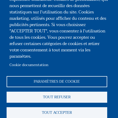
nous permettent de recueillir des données
L'octroi avec prescriptions
L'octroi
statistiques sur l'utilisation du site. Cookies
marketing, utilisés pour afficher du contenu et des
publicités pertinents. Si vous choisissez
"ACCEPTER TOUT", vous consentez à l'utilisation
de tous les cookies. Vous pouvez accepter ou
refuser certaines catégories de cookies et retirer
votre consentement à tout moment via les
paramètres.
Association Congrès des Notaires de France
35, rue du Général Foy – 75008 Paris
Cookie documentation
Tél : +33(0)1 44 69 03 09
Reseaux sociaux
PARAMÈTRES DE COOKIE
Pied de page
TOUT REFUSER
Association
Contact
Mentions légales
CGU
Information sur les cookies
Gestion des cookies
TOUT ACCEPTER