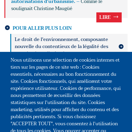
autorisations d'urbanisme. –
Comme le
soulignait Christine Maugüé
LIRE
POUR ALLER PLUS LOIN
Le droit de l'environnement, composante
nouvelle du contentieux de la légalité des
autorisations d'urbanisme
Nous utilisons une sélection de cookies internes et
tiers sur les pages de ce site web : Cookies
La mise en œuvre du permis de construire
essentiels, nécessaires au bon fonctionnement du
impactée par le droit de l'environnement
site. Cookies fonctionnels, qui améliorent votre
expérience utilisateur. Cookies de performance, qui
L'impact du risque sur la mise en œuvre du
nous permettent de recueillir des données
permis de construire
statistiques sur l'utilisation du site. Cookies
marketing, utilisés pour afficher du contenu et des
publicités pertinents. Si vous choisissez
"ACCEPTER TOUT", vous consentez à l'utilisation
de tous les cookies. Vous pouvez accepter ou