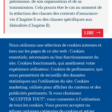
patrimoine, de son organisation et de sa
transmission. Cela pourra être le cas au moment de
la rédaction des clauses des contrats d'assurance-
vie (Chapitre I) ou des clauses spécifiques aux
libéralités (Chapitre II).
LIRE
POUR ALLER PLUS LOIN
Nous utilisons une sélection de cookies internes et
tiers sur les pages de ce site web : Cookies
Les clauses bénéficiaires des contrats
essentiels, nécessaires au bon fonctionnement du
d'assurance-vie
site. Cookies fonctionnels, qui améliorent votre
expérience utilisateur. Cookies de performance, qui
Les clauses spécifiques aux actes de
nous permettent de recueillir des données
transmission (donation et legs)
statistiques sur l'utilisation du site. Cookies
marketing, utilisés pour afficher du contenu et des
publicités pertinents. Si vous choisissez
"ACCEPTER TOUT", vous consentez à l'utilisation
de tous les cookies. Vous pouvez accepter ou
refuser certaines catégories de cookies et retirer