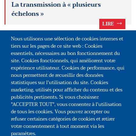
La transmission à « plusieurs
échelons »
LIRE
POUR ALLER PLUS LOIN
Nous utilisons une sélection de cookies internes et
tiers sur les pages de ce site web : Cookies
Donation ou donation-partage
essentiels, nécessaires au bon fonctionnement du
graduelle/résiduelle
site. Cookies fonctionnels, qui améliorent votre
expérience utilisateur. Cookies de performance, qui
Donation-partage transgénérationnelle
nous permettent de recueillir des données
(réincorporant ou non)
statistiques sur l'utilisation du site. Cookies
marketing, utilisés pour afficher du contenu et des
publicités pertinents. Si vous choisissez
"ACCEPTER TOUT", vous consentez à l'utilisation
de tous les cookies. Vous pouvez accepter ou
refuser certaines catégories de cookies et retirer
votre consentement à tout moment via les
paramètres.
Association Congrès des Notaires de France