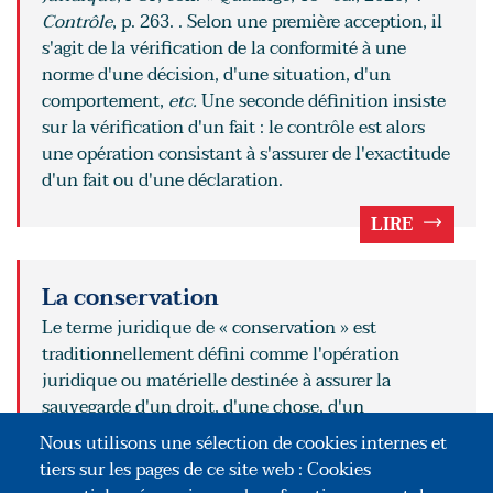
Contrôle
, p. 263. . Selon une première acception, il
s'agit de la vérification de la conformité à une
norme d'une décision, d'une situation, d'un
comportement,
etc.
Une seconde définition insiste
sur la vérification d'un fait : le contrôle est alors
une opération consistant à s'assurer de l'exactitude
d'un fait ou d'une déclaration.
LIRE
La conservation
Le terme juridique de « conservation » est
traditionnellement défini comme l'opération
juridique ou matérielle destinée à assurer la
sauvegarde d'un droit, d'une chose, d'un
patrimoine G. Cornu,
Vocabulaire juridique
, PUF,
Nous utilisons une sélection de cookies internes et
e
o
coll. « Quadrige », 13
éd., 2020, V
Conservation
,
tiers sur les pages de ce site web : Cookies
p. 241. … Il est parfois plus spécialement synonyme