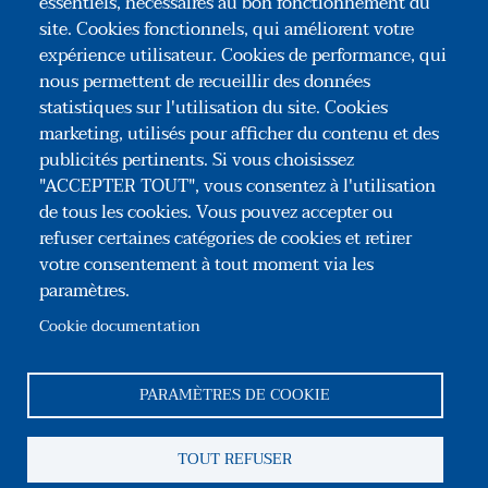
essentiels, nécessaires au bon fonctionnement du
d'archivage, de mise en dépôt, d'une pièce, d'un
site. Cookies fonctionnels, qui améliorent votre
document.
expérience utilisateur. Cookies de performance, qui
nous permettent de recueillir des données
LIRE
statistiques sur l'utilisation du site. Cookies
marketing, utilisés pour afficher du contenu et des
publicités pertinents. Si vous choisissez
"ACCEPTER TOUT", vous consentez à l'utilisation
de tous les cookies. Vous pouvez accepter ou
refuser certaines catégories de cookies et retirer
votre consentement à tout moment via les
paramètres.
Association Congrès des Notaires de France
35, rue du Général Foy – 75008 Paris
Cookie documentation
Tél : +33(0)1 44 69 03 09
Reseaux sociaux
PARAMÈTRES DE COOKIE
Pied de page
TOUT REFUSER
Association
Contact
Mentions légales
CGU