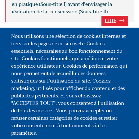
en pratique (Sous-titre I) avant d'envisager la
réalisation de la transmission (Sous-titre II).
LIRE
POUR ALLER PLUS LOIN
Nous utilisons une sélection de cookies internes et
tiers sur les pages de ce site web : Cookies
La réorganisation patrimoniale aux fins
essentiels, nécessaires au bon fonctionnement du
d'anticipation de la transmission familiale
site. Cookies fonctionnels, qui améliorent votre
expérience utilisateur. Cookies de performance, qui
La mise en œuvre de la transmission
nous permettent de recueillir des données
patrimoniale
statistiques sur l'utilisation du site. Cookies
marketing, utilisés pour afficher du contenu et des
publicités pertinents. Si vous choisissez
"ACCEPTER TOUT", vous consentez à l'utilisation
de tous les cookies. Vous pouvez accepter ou
refuser certaines catégories de cookies et retirer
votre consentement à tout moment via les
paramètres.
Association Congrès des Notaires de France