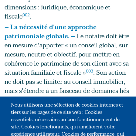
dimensions : juridique, économique et
fiscale
002
.
– La nécessité d'une approche
patrimoniale globale. –
Le notaire doit être
en mesure d'apporter « un conseil global, sur
mesure, neutre et objectif, pour mettre en
cohérence le patrimoine de son client avec sa
situation familiale et fiscale »
003
. Son action
ne doit pas se limiter au conseil immobilier,
mais s'étendre à un faisceau de domaines liés
(gouvernance familiale, fiscalité,
Nous utilisons une sélection de cookies internes et
philanthropie, gestion locative,
etc.
)
004
. Il
tiers sur les pages de ce site web : Cookies
s'agit de créer avec le client un lien de
essentiels, nécessaires au bon fonctionnement du
compréhension et de confiance, afin
site. Cookies fonctionnels, qui améliorent votre
expérience utilisateur. Cookies de performance, qui