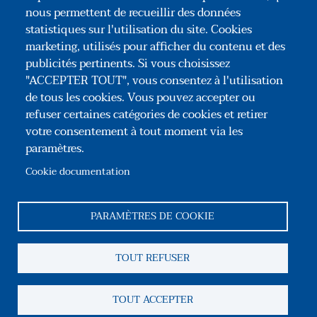
d'identifier les questions nécessaires à une
nous permettent de recueillir des données
anticipation efficace de l'investissement, de
statistiques sur l'utilisation du site. Cookies
la détention et de la cession.
marketing, utilisés pour afficher du contenu et des
publicités pertinents. Si vous choisissez
"ACCEPTER TOUT", vous consentez à l'utilisation
de tous les cookies. Vous pouvez accepter ou
refuser certaines catégories de cookies et retirer
votre consentement à tout moment via les
paramètres.
Association Congrès des Notaires de France
35, rue du Général Foy – 75008 Paris
Cookie documentation
Tél : +33(0)1 44 69 03 09
Reseaux sociaux
PARAMÈTRES DE COOKIE
Pied de page
TOUT REFUSER
Association
Contact
Mentions légales
CGU
Information sur les cookies
Gestion des cookies
TOUT ACCEPTER
Copyright ACNF© 2026