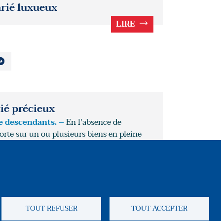
arié luxueux
LIRE
ié précieux
de descendants. –
En l'absence de
orte sur un ou plusieurs biens en pleine
LIRE
Reseaux soci
TOUT REFUSER
TOUT ACCEPTER