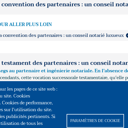
 convention des partenaires : un conseil not
OUR ALLER PLUS LOIN
a convention des partenaires : un conseil notarié luxueux
 testament des partenaires : un conseil notar
egs au partenaire et ingénierie notariale. En l'absence 
cendants, cette vocation successorale testamentaire, qu'elle p
priété ou usufruit, convient très bien.
ur les pages de ce site web :
u site. Cookies
r. Cookies de performance,
 sur l'utilisation du site.
ongrès des Notaires de France
es publicités pertinents. Si
PARAMÈTRES DE COOKIE
lisation de tous les
ral Foy – 75008 Paris