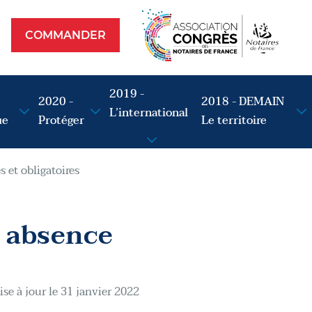
Commander
op
COMMANDER
2019 -
2020 -
2018 - DEMAIN
L’international
ue
Protéger
Le territoire
s et obligatoires
e absence
se à jour le 31 janvier 2022