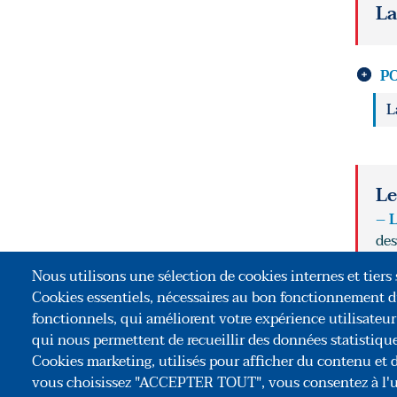
La
P
L
Le
– L
des
pro
Nous utilisons une sélection de cookies internes et tiers s
Cookies essentiels, nécessaires au bon fonctionnement d
fonctionnels, qui améliorent votre expérience utilisateu
qui nous permettent de recueillir des données statistiques
Association C
Cookies marketing, utilisés pour afficher du contenu et d
vous choisissez "ACCEPTER TOUT", vous consentez à l'uti
35, rue du Géné