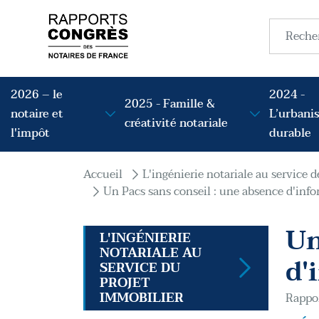
Aller au contenu principal
Recherc
Navigation principale
2026 – le
2024 -
2025 - Famille &
notaire et
L’urbani
créativité notariale
l'impôt
durable
Fil d'Ariane
Accueil
L'ingénierie notariale au service d
Un Pacs sans conseil : une absence d'inf
Un
L'INGÉNIERIE
NOTARIALE AU
d'
SERVICE DU
PROJET
IMMOBILIER
Rappor