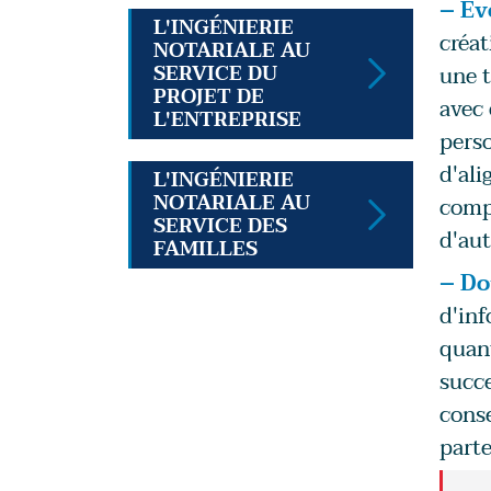
– Év
L'INGÉNIERIE
créat
NOTARIALE AU
SERVICE DU
une t
PROJET DE
avec 
L'ENTREPRISE
perso
d'ali
L'INGÉNIERIE
NOTARIALE AU
compt
SERVICE DES
d'aut
FAMILLES
– Do
d'inf
quant
succe
conse
parte