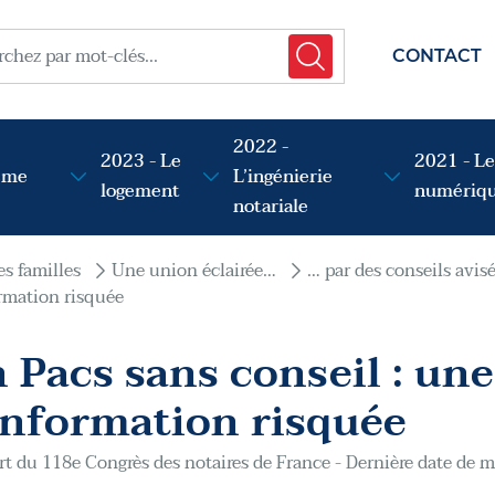
menu t
her
CONTACT
2022 -
2023 - Le
2021 - Le
sme
L’ingénierie
logement
numériq
notariale
es familles
Une union éclairée…
… par des conseils avisé
ormation risquée
 Pacs sans conseil : un
information risquée
t du 118e Congrès des notaires de France - Dernière date de mi