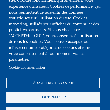
site. Cookies fonctionnels, qui améliorent votre
expérience utilisateur. Cookies de performance, qui
Pratique notariale et évolutions récentes à
nous permettent de recueillir des données
l'international
statistiques sur l'utilisation du site. Cookies
marketing, utilisés pour afficher du contenu et des
publicités pertinents. Si vous choisissez
"ACCEPTER TOUT", vous consentez à l'utilisation
de tous les cookies. Vous pouvez accepter ou
refuser certaines catégories de cookies et retirer
votre consentement à tout moment via les
paramètres.
Association Congrès des Notaires de France
35, rue du Général Foy – 75008 Paris
Cookie documentation
Tél : +33(0)1 44 69 03 09
Reseaux sociaux
PARAMÈTRES DE COOKIE
Pied de page
TOUT REFUSER
Association
Contact
Mentions légales
CGU
Information sur les cookies
Gestion des cookies