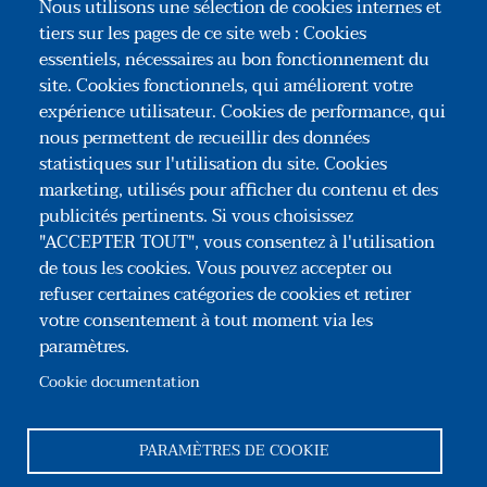
Nous utilisons une sélection de cookies internes et
POUR ALLER PLUS LOIN
tiers sur les pages de ce site web : Cookies
essentiels, nécessaires au bon fonctionnement du
Un contrôle des organes de gestion et de
site. Cookies fonctionnels, qui améliorent votre
décision
expérience utilisateur. Cookies de performance, qui
nous permettent de recueillir des données
Un contrôle de la géographie du capital
statistiques sur l'utilisation du site. Cookies
marketing, utilisés pour afficher du contenu et des
publicités pertinents. Si vous choisissez
"ACCEPTER TOUT", vous consentez à l'utilisation
de tous les cookies. Vous pouvez accepter ou
refuser certaines catégories de cookies et retirer
votre consentement à tout moment via les
paramètres.
Association Congrès des Notaires de France
35, rue du Général Foy – 75008 Paris
Cookie documentation
Tél : +33(0)1 44 69 03 09
Reseaux sociaux
PARAMÈTRES DE COOKIE