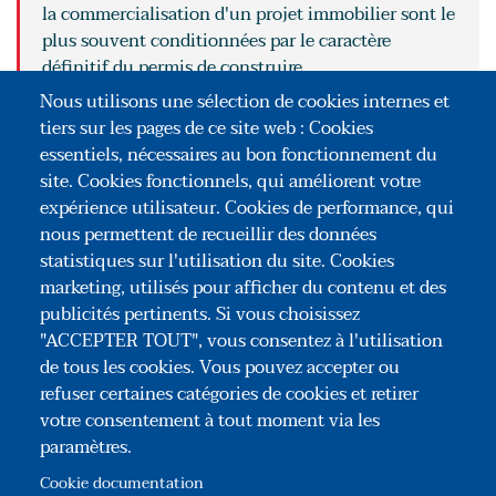
la commercialisation d'un projet immobilier sont le
plus souvent conditionnées par le caractère
définitif du permis de construire.
LIRE
Nous utilisons une sélection de cookies internes et
tiers sur les pages de ce site web : Cookies
POUR ALLER PLUS LOIN
essentiels, nécessaires au bon fonctionnement du
site. Cookies fonctionnels, qui améliorent votre
La GPC commercialisée par la SMABTP
expérience utilisateur. Cookies de performance, qui
nous permettent de recueillir des données
La GPC proposée par la SAR
statistiques sur l'utilisation du site. Cookies
marketing, utilisés pour afficher du contenu et des
publicités pertinents. Si vous choisissez
"ACCEPTER TOUT", vous consentez à l'utilisation
de tous les cookies. Vous pouvez accepter ou
refuser certaines catégories de cookies et retirer
votre consentement à tout moment via les
paramètres.
Association Congrès des Notaires de France
35, rue du Général Foy – 75008 Paris
Cookie documentation