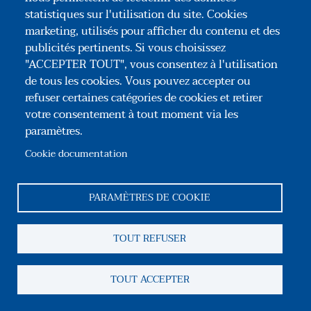
en zones urbaines et à urbaniser. –
statistiques sur l'utilisation du site. Cookies
L'autorité compétente pour délivrer le permis
marketing, utilisés pour afficher du contenu et des
de construire et prendre la décision sur une
publicités pertinents. Si vous choisissez
déclaration préalable peut déroger aux règles
"ACCEPTER TOUT", vous consentez à l'utilisation
de tous les cookies. Vous pouvez accepter ou
des PLU relatives à la hauteur et à l'aspect
refuser certaines catégories de cookies et retirer
extérieur des constructions
352
. Ce dispositif
votre consentement à tout moment via les
de végétalisation est autorisé dans la limite
paramètres.
d'un dépassement d'un mètre en tout point
Cookie documentation
au-dessus de la hauteur de la construction
autorisée par le règlement du PLU hors
PARAMÈTRES DE COOKIE
végétation et peut également être autorisé en
dérogeant aux dispositions concernant les
TOUT REFUSER
caractéristiques architecturales des façades,
des toitures des constructions prévues en
TOUT ACCEPTER
application de l'article R. 151-41 du Code de