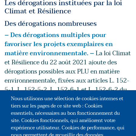
Les dérogations instituées par la loi
Climat et Résilience
Des dérogations nombreuses
– Des dérogations multiples pour
favoriser les projets exemplaires en
matière environnementale. –
La loi Climat
et Résilience du 22 août 2021 ajoute des
dérogations possibles aux PLU en matière
environnementale, fixées aux articles L. 152-
5-1, L. 152-5-2, L. 152-6-1 et L. 152-6-2 du
Code de l'urbanisme. Nous les détaillons ci-
Nous utilisons une sélection de cookies internes et
tiers sur les pages de ce site web : Cookies
après.
essentiels, nécessaires au bon fonctionnement du
– Installation de dispositifs de
site. Cookies fonctionnels, qui améliorent votre
végétalisation des façades et des toitures
expérience utilisateur. Cookies de performance, qui
nous permettent de recueillir des données