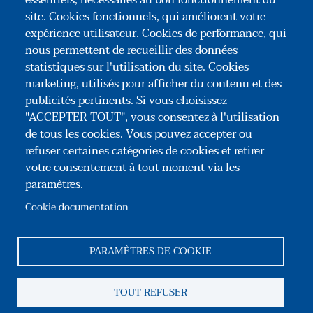
essentiels, nécessaires au bon fonctionnement du
qu'il s'agit en réalité : plus qu'une solution
site. Cookies fonctionnels, qui améliorent votre
expérience utilisateur. Cookies de performance, qui
simplificatrice, la promesse unilatérale offre
nous permettent de recueillir des données
désormais un atout majeur en termes
statistiques sur l'utilisation du site. Cookies
d'exécution.
marketing, utilisés pour afficher du contenu et des
publicités pertinents. Si vous choisissez
"ACCEPTER TOUT", vous consentez à l'utilisation
de tous les cookies. Vous pouvez accepter ou
refuser certaines catégories de cookies et retirer
votre consentement à tout moment via les
paramètres.
Association Congrès des Notaires de France
35, rue du Général Foy – 75008 Paris
Cookie documentation
Tél : +33(0)1 44 69 03 09
Reseaux sociaux
PARAMÈTRES DE COOKIE
Pied de page
TOUT REFUSER
Association
Contact
Mentions légales
CGU