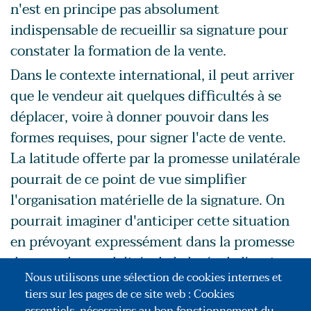
n'est en principe pas absolument
indispensable de recueillir sa signature pour
constater la formation de la vente.
Dans le contexte international, il peut arriver
que le vendeur ait quelques difficultés à se
déplacer, voire à donner pouvoir dans les
formes requises, pour signer l'acte de vente.
La latitude offerte par la promesse unilatérale
pourrait de ce point de vue simplifier
l'organisation matérielle de la signature. On
pourrait imaginer d'anticiper cette situation
en prévoyant expressément dans la promesse
de vente les modalités de la levée de l'option
Nous utilisons une sélection de cookies internes et
valant vente, sans la signature du promettant.
tiers sur les pages de ce site web : Cookies
Mais, on l'a compris, c'est bien d'autre chose