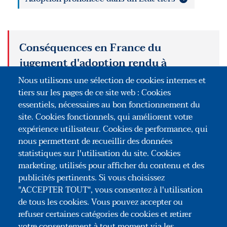
Conséquences en France du
jugement d'adoption rendu à
l'étranger
Nous utilisons une sélection de cookies internes et
Que l'adoption internationale soit prononcée en
tiers sur les pages de ce site web : Cookies
France ou à l'étranger dans le cadre d'une
essentiels, nécessaires au bon fonctionnement du
convention internationale ou non, elle emporte un
site. Cookies fonctionnels, qui améliorent votre
certain nombre d'effets particuliers, tant au regard
expérience utilisateur. Cookies de performance, qui
de l'état civil qu'au regard de la nationalité.
nous permettent de recueillir des données
statistiques sur l'utilisation du site. Cookies
LIRE
marketing, utilisés pour afficher du contenu et des
publicités pertinents. Si vous choisissez
"ACCEPTER TOUT", vous consentez à l'utilisation
de tous les cookies. Vous pouvez accepter ou
refuser certaines catégories de cookies et retirer
votre consentement à tout moment via les