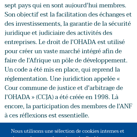
sept pays qui en sont aujourd'hui membres.
Son objectif est la facilitation des échanges et
des investissements, la garantie de la sécurité
juridique et judiciaire des activités des
entreprises. Le droit de l'OHADA est utilisé
pour créer un vaste marché intégré afin de
faire de l'Afrique un pôle de développement.
Un code a été mis en place, qui reprend la
réglementation. Une juridiction appelée «
Cour commune de justice et d'arbitrage de
l'OHADA » (CCJA) a été créée en 1998. Là
encore, la participation des membres de l'ANF
à ces réflexions est essentielle.
L'ANF participe aux séminaires et groupes de
Nous utilisons une sélection de cookies internes et
travail du droit OHADA, initiés par les