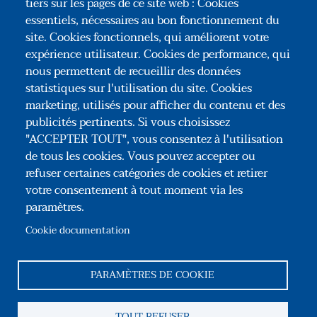
tiers sur les pages de ce site web : Cookies
bailleurs de fonds internationaux comme la
essentiels, nécessaires au bon fonctionnement du
Banque mondiale, ou par les organisations
site. Cookies fonctionnels, qui améliorent votre
expérience utilisateur. Cookies de performance, qui
régionales africaines. Elle a contribué à la
nous permettent de recueillir des données
mise en place d'un diplôme universitaire avec
statistiques sur l'utilisation du site. Cookies
les universités de Paris II et Paris XIII.
marketing, utilisés pour afficher du contenu et des
publicités pertinents. Si vous choisissez
"ACCEPTER TOUT", vous consentez à l'utilisation
de tous les cookies. Vous pouvez accepter ou
refuser certaines catégories de cookies et retirer
votre consentement à tout moment via les
paramètres.
Association Congrès des Notaires de France
35, rue du Général Foy – 75008 Paris
Cookie documentation
Tél : +33(0)1 44 69 03 09
Reseaux sociaux
PARAMÈTRES DE COOKIE
Pied de page
TOUT REFUSER