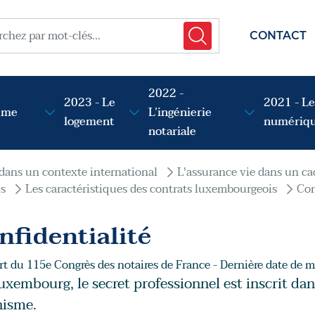
menu t
her
CONTACT
2022 -
2023 - Le
2021 - Le
sme
L’ingénierie
logement
numériq
notariale
 dans un contexte international
L'assurance vie dans un ca
is
Les caractéristiques des contrats luxembourgeois
Con
nfidentialité
t du 115e Congrès des notaires de France - Dernière date de mi
xembourg, le secret professionnel est inscrit dans
nisme.