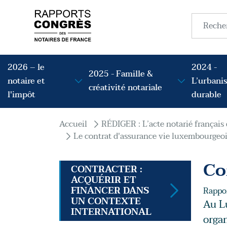
Aller au contenu principal
Recherc
Navigation principale
2026 – le
2024 -
2025 - Famille &
notaire et
L’urbani
créativité notariale
l'impôt
durable
Fil d'Ariane
Accueil
RÉDIGER : L’acte notarié français
Le contrat d'assurance vie luxembourgeo
Co
CONTRACTER :
ACQUÉRIR ET
FINANCER DANS
Rappor
UN CONTEXTE
Au Lu
INTERNATIONAL
orga