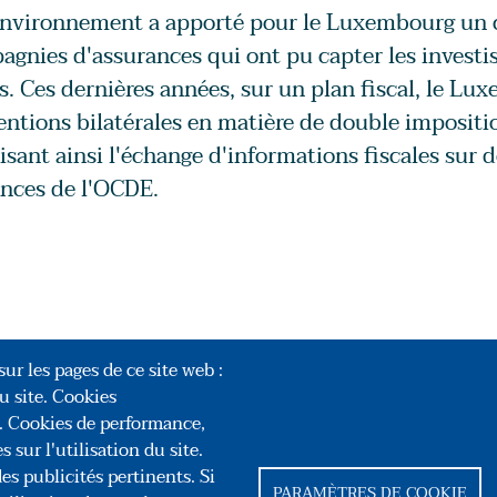
environnement a apporté pour le Luxembourg un c
gnies d'assurances qui ont pu capter les investis
s. Ces dernières années, sur un plan fiscal, le Lu
ntions bilatérales en matière de double impositio
isant ainsi l'échange d'informations fiscales su
nces de l'OCDE.
ur les pages de ce site web :
u site. Cookies
r. Cookies de performance,
 sur l'utilisation du site.
ongrès des Notaires de France
es publicités pertinents. Si
PARAMÈTRES DE COOKIE