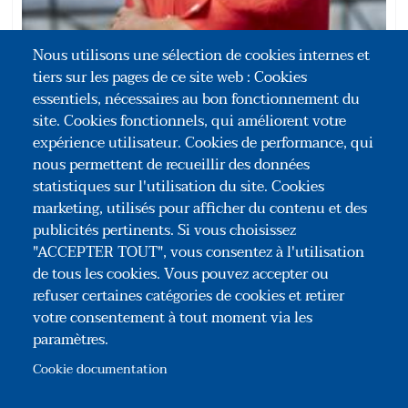
Nous utilisons une sélection de cookies internes et
tiers sur les pages de ce site web : Cookies
Elise CARPENTIER
essentiels, nécessaires au bon fonctionnement du
Rapporteur de synthèse - Professeure à l’Université d’Aix-Marseille
site. Cookies fonctionnels, qui améliorent votre
expérience utilisateur. Cookies de performance, qui
nous permettent de recueillir des données
statistiques sur l'utilisation du site. Cookies
marketing, utilisés pour afficher du contenu et des
publicités pertinents. Si vous choisissez
"ACCEPTER TOUT", vous consentez à l'utilisation
de tous les cookies. Vous pouvez accepter ou
refuser certaines catégories de cookies et retirer
votre consentement à tout moment via les
paramètres.
Association Congrès des Notaires de France
35, rue du Général Foy – 75008 Paris
Cookie documentation
Tél : +33(0)1 44 69 03 09