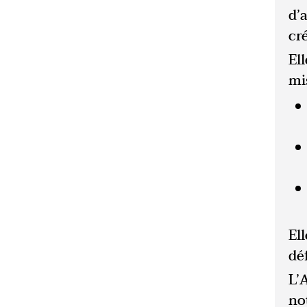
d’
cr
El
mi
Ell
dé
L’
no