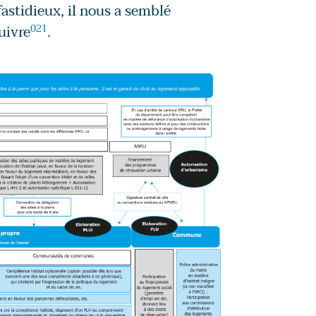
astidieux, il nous a semblé
uivre
021
.