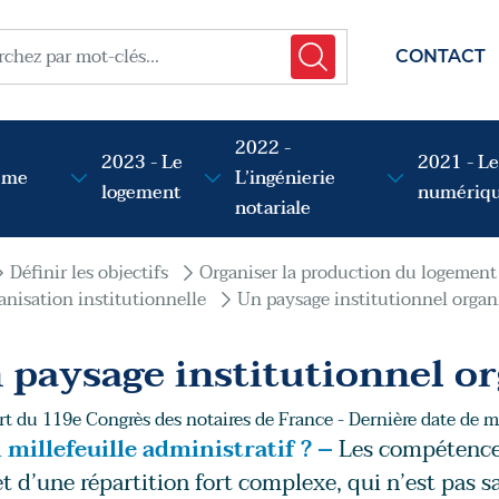
menu t
her
CONTACT
2022 -
2023 - Le
2021 - Le
sme
L’ingénierie
logement
numériq
notariale
Définir les objectifs
Organiser la production du logement
anisation institutionnelle
Un paysage institutionnel organ
 paysage institutionnel o
t du 119e Congrès des notaires de France - Dernière date de mi
 millefeuille administratif ? –
Les compétence
et d’une répartition fort complexe, qui n’est pas s