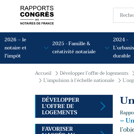
Aller au contenu principal
Recherc
Navigation principale
2026 – le
2024 -
2025 - Famille &
notaire et
L’urbani
créativité notariale
l'impôt
durable
Fil d'Ariane
Accueil
Développer l’offre de logements
L’impulsion à l’échelle nationale
L’org
Un
DÉVELOPPER
L’OFFRE DE
LOGEMENTS
Rappor
– Un
FAVORISER
l’obj