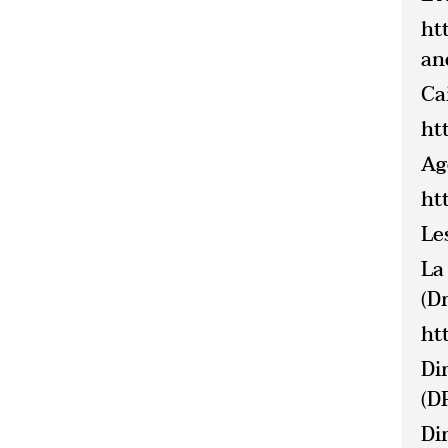
ht
an
Ca
htt
Ag
ht
Le
La
(Dr
ht
Di
(D
Di