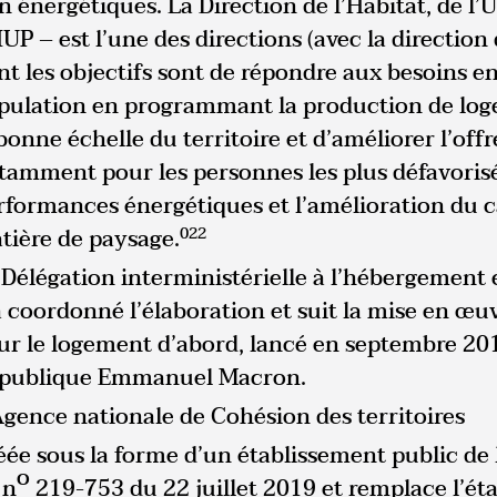
n énergétiques. La Direction de l’Habitat, de l
P – est l’une des directions (avec la direction d
nt les objectifs sont de répondre aux besoins 
pulation en programmant la production de loge
 bonne échelle du territoire et d’améliorer l’off
tamment pour les personnes les plus défavorisées,
rformances énergétiques et l’amélioration du c
tière de paysage.
022
 Délégation interministérielle à l’hébergement 
a coordonné l’élaboration et suit la mise en œuv
ur le logement d’abord, lancé en septembre 2017
publique Emmanuel Macron.
Agence nationale de Cohésion des territoires
ée sous la forme d’un établissement public de l’É
o
 n
219-753 du 22 juillet 2019 et remplace l’ét