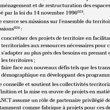
aménagement et de restructuration des espace
éé par la loi du 14 novembre 1996
023
.
le exerce ses missions sur l’ensemble du territoi
ssions
024
:
concrétiser des projets de territoire en facilita
territoriales aux ressources nécessaires pour c
s’adapter au plus près des besoins en prenant 
les territoires ;
faire face aux nouveaux défis tels que les tra
démographique en développant des programme
e conseille et soutient les collectivités territor
finition et la mise en œuvre de projets en mat
ANCT assume un rôle de partenaire privilégié des 
tamment comme fabrique à projets pour ces der