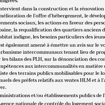
migrées.
 intervient dans la construction et la rénovatio
amélioration de l’offre d’hébergement, le dével
gements sociaux, les actions en faveur des pers
baine, la requalification des quartiers anciens d
abitat indigne, les besoins particuliers des jeun
 est également amené à émettre un avis sur le vo
urbanisme intercommunaux tenant lieu de progr
r les bilans des PLH, sur la dénonciation des c
mpétences aux intercommunalités en matière d
 liste des terrains publics mobilisables pour le 
nuels des préfets relatifs aux ventes HLM et à 
er.
ministrations et/ou établissements publics de l
Agence nationale de contrôle du logement soci