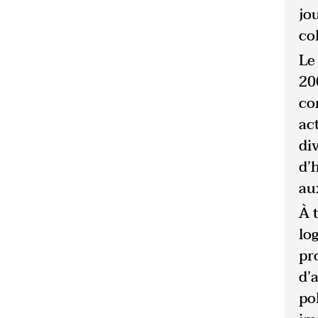
jo
col
Le
20
co
ac
di
d’
aux
À 
log
pr
d’
po