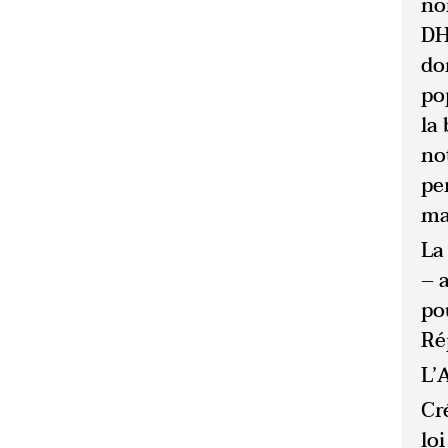
no
DHU
do
po
la
no
pe
ma
La
– 
po
Ré
L’
Cré
loi