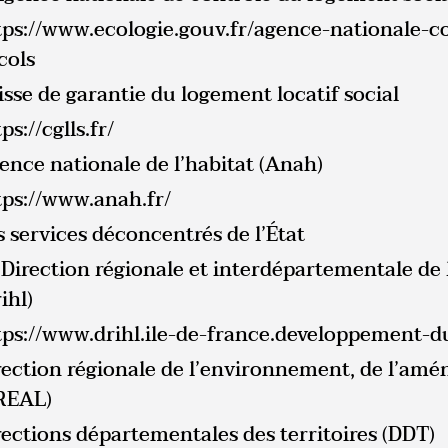
tps://www.ecologie.gouv.fr/agence-nationale-c
cols
isse de garantie du logement locatif social
ps://cglls.fr/
ence nationale de l’habitat (Anah)
tps://www.anah.fr/
s services déconcentrés de l’État
 Direction régionale et interdépartementale d
ihl)
tps://www.drihl.ile-de-france.developpement-du
rection régionale de l’environnement, de l’am
REAL)
rections départementales des territoires (DDT)