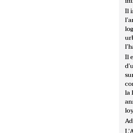
im
Il
l’
lo
ur
l’h
Il
d’
su
co
la
an
loy
Ad
L’