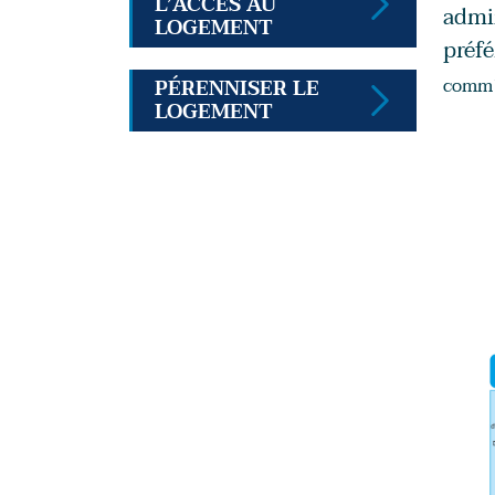
L’ACCÈS AU
admin
LOGEMENT
préfé
comm1
PÉRENNISER LE
LOGEMENT
Imag