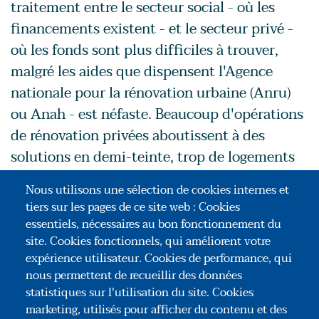
traitement entre le secteur social - où les
financements existent - et le secteur privé -
où les fonds sont plus difficiles à trouver,
malgré les aides que dispensent l'Agence
nationale pour la rénovation urbaine (Anru)
ou Anah - est néfaste. Beaucoup d'opérations
de rénovation privées aboutissent à des
solutions en demi-teinte, trop de logements
délabrés, de parties communes insalubres et
Nous utilisons une sélection de cookies internes et
de parcs de stationnement insécurisés
tiers sur les pages de ce site web : Cookies
subsistant faute de moyens. Mieux vaudrait
essentiels, nécessaires au bon fonctionnement du
donc, en matière de logement, renoncer à ces
site. Cookies fonctionnels, qui améliorent votre
expérience utilisateur. Cookies de performance, qui
cloisonnements rigides, faute de quoi les
nous permettent de recueillir des données
difficultés des copropriétés privées dégradées
statistiques sur l'utilisation du site. Cookies
subsisteront ».
marketing, utilisés pour afficher du contenu et des