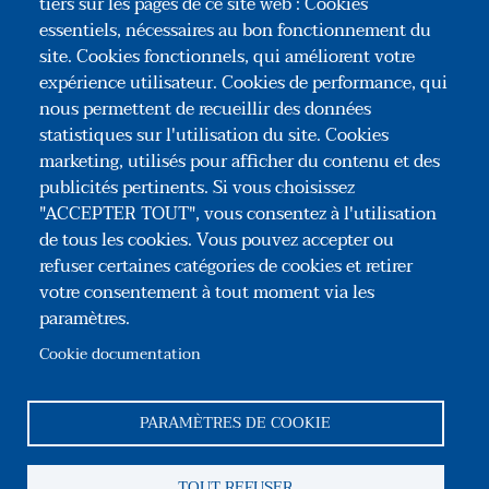
tiers sur les pages de ce site web : Cookies
POUR ALLER PLUS LOIN
essentiels, nécessaires au bon fonctionnement du
site. Cookies fonctionnels, qui améliorent votre
La détection d'une vulnérabilité
expérience utilisateur. Cookies de performance, qui
nous permettent de recueillir des données
La confirmation d'une vulnérabilité
statistiques sur l'utilisation du site. Cookies
marketing, utilisés pour afficher du contenu et des
publicités pertinents. Si vous choisissez
"ACCEPTER TOUT", vous consentez à l'utilisation
de tous les cookies. Vous pouvez accepter ou
refuser certaines catégories de cookies et retirer
votre consentement à tout moment via les
paramètres.
Association Congrès des Notaires de France
35, rue du Général Foy – 75008 Paris
Cookie documentation
Tél : +33(0)1 44 69 03 09
Reseaux sociaux
PARAMÈTRES DE COOKIE
Pied de page
TOUT REFUSER