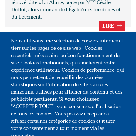
me
rénové, dite « loi Alur », porté par M
Cécile
Duflot, alors ministre de l’Égalité des territoires et
du Logement.
LIRE
POUR ALLER PLUS LOIN
Nous utilisons une sélection de cookies internes et
tiers sur les pages de ce site web : Cookies
Le choix d’une société comme structure
essentiels, nécessaires au bon fonctionnement du
d’accueil d’un habitat participatif
site. Cookies fonctionnels, qui améliorent votre
expérience utilisateur. Cookies de performance, qui
Le choix de la société à l’épreuve du
nous permettent de recueillir des données
financement
statistiques sur l'utilisation du site. Cookies
marketing, utilisés pour afficher du contenu et des
publicités pertinents. Si vous choisissez
"ACCEPTER TOUT", vous consentez à l'utilisation
de tous les cookies. Vous pouvez accepter ou
refuser certaines catégories de cookies et retirer
votre consentement à tout moment via les
paramètres.
Association Congrès des Notaires de France