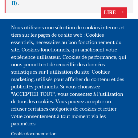
II)
.
LIRE
POUR ALLER PLUS LOIN
Nous utilisons une sélection de cookies internes et
tiers sur les pages de ce site web : Cookies
La classification des biens à l'épreuve du
essentiels, nécessaires au bon fonctionnement du
numérique
site. Cookies fonctionnels, qui améliorent votre
expérience utilisateur. Cookies de performance, qui
La propriété et la possession des biens à
nous permettent de recueillir des données
l'épreuve du numérique
statistiques sur l'utilisation du site. Cookies
marketing, utilisés pour afficher du contenu et des
publicités pertinents. Si vous choisissez
"ACCEPTER TOUT", vous consentez à l'utilisation
de tous les cookies. Vous pouvez accepter ou
refuser certaines catégories de cookies et retirer
votre consentement à tout moment via les
paramètres.
Association Congrès des Notaires de France
35, rue du Général Foy – 75008 Paris
Cookie documentation