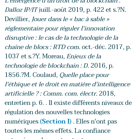
L'émergence d'un droit de la blockchain :
Dalloz IP/IT
juill.-août 2019, p. 422 et s.?N.
Devillier,
Jouer dans le « bac à sable »
réglementaire pour réguler l'innovation
disruptive : le cas de la technologie de la
chaîne de blocs : RTD com.
oct.-déc. 2017, p.
1037 et s.?Y. Moreau,
Enjeux de la
technologie de blockchain : D.
2016, p.
1856.?M. Coulaud,
Quelle place pour
l'éthique et le droit en matière d'intelligence
artificielle ? : Comm. com. électr.
2018,
entretien p. 6. . Il existe différents niveaux de
régulation des nouvelles technologies
numériques
(Section I)
. Elles n'ont pas
toutes les mêmes effets. La confiance