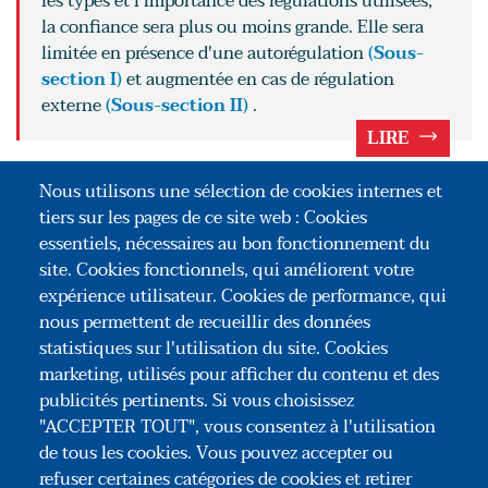
les types et l'importance des régulations utilisées,
la confiance sera plus ou moins grande. Elle sera
limitée en présence d'une autorégulation
(Sous-
section I)
et augmentée en cas de régulation
externe
(Sous-section II)
.
LIRE
POUR ALLER PLUS LOIN
Nous utilisons une sélection de cookies internes et
tiers sur les pages de ce site web : Cookies
Une confiance limitée en cas
essentiels, nécessaires au bon fonctionnement du
d'autorégulation
site. Cookies fonctionnels, qui améliorent votre
expérience utilisateur. Cookies de performance, qui
Une confiance augmentée en cas de
nous permettent de recueillir des données
régulation externe
statistiques sur l'utilisation du site. Cookies
marketing, utilisés pour afficher du contenu et des
publicités pertinents. Si vous choisissez
"ACCEPTER TOUT", vous consentez à l'utilisation
de tous les cookies. Vous pouvez accepter ou
refuser certaines catégories de cookies et retirer