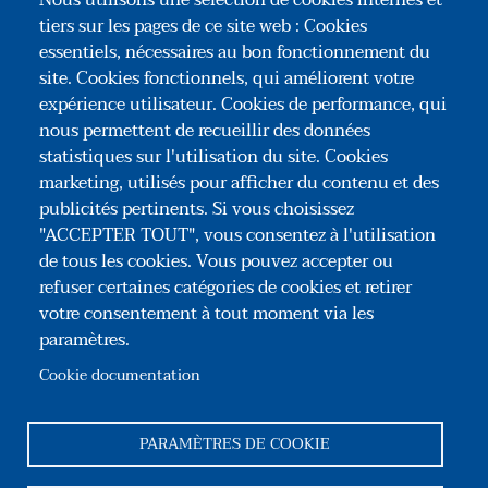
Nous utilisons une sélection de cookies internes et
transmission doivent être adaptés en fonction
tiers sur les pages de ce site web : Cookies
de la composition et de l'étendue de son
essentiels, nécessaires au bon fonctionnement du
patrimoine, de la nature et du montant de ses
site. Cookies fonctionnels, qui améliorent votre
expérience utilisateur. Cookies de performance, qui
ressources, de ses besoins, de ses aspirations
nous permettent de recueillir des données
à se maintenir ou non à son domicile, et enfin
statistiques sur l'utilisation du site. Cookies
du contexte familial.
marketing, utilisés pour afficher du contenu et des
publicités pertinents. Si vous choisissez
"ACCEPTER TOUT", vous consentez à l'utilisation
de tous les cookies. Vous pouvez accepter ou
refuser certaines catégories de cookies et retirer
votre consentement à tout moment via les
paramètres.
Association Congrès des Notaires de France
35, rue du Général Foy – 75008 Paris
Cookie documentation
Tél : +33(0)1 44 69 03 09
Reseaux sociaux
PARAMÈTRES DE COOKIE