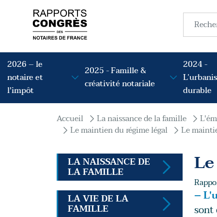
Aller au contenu principal
Recherc
Navigation principale
2026 – le
2024 -
2025 - Famille &
notaire et
L’urbani
créativité notariale
l'impôt
durable
Fil d'Ariane
Accueil
La naissance de la famille
L'ém
Le maintien du régime légal
Le mainti
Le
LA NAISSANCE DE
LA FAMILLE
Rappor
– L'
LA VIE DE LA
FAMILLE
sont 