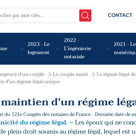
menu t
her
CONTACT
2022 -
2023 - Le
2021 - Le
sme
L’ingénierie
logement
numériq
notariale
ergence d'un couple
Le couple marié
Le régime légal d
en d'un régime légal unique
 maintien d'un régime lég
t du 121e Congrès des notaires de France - Dernière date de mi
unicité du régime légal. –
Les époux qui ne conc
de plein droit soumis au régime légal, lequel est 