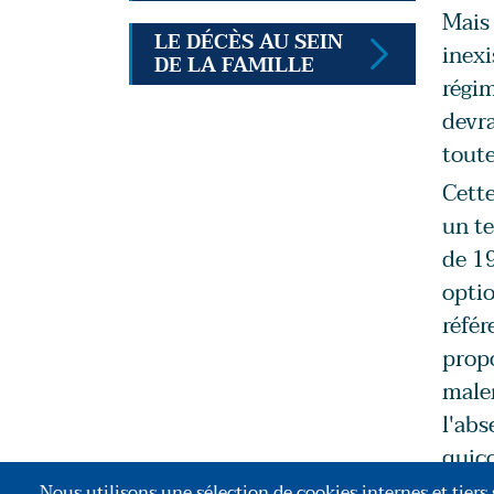
Mais 
LE DÉCÈS AU SEIN
inexi
DE LA FAMILLE
régim
devra
toute
Cette
un te
de 19
optio
référ
propo
malen
l'abs
quico
cultu
Nous utilisons une sélection de cookies internes et tiers s