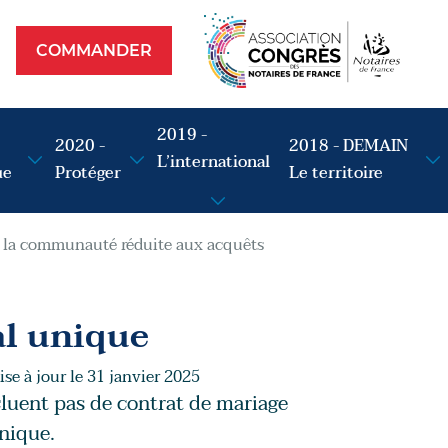
Commander
op
COMMANDER
2019 -
2020 -
2018 - DEMAIN
L’international
ue
Protéger
Le territoire
e la communauté réduite aux acquêts
al unique
se à jour le 31 janvier 2025
luent pas de contrat de mariage
unique.