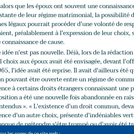
alors que les époux ont souvent une connaissance 
stante de leur régime matrimonial, la possibilité d
es légaux pourrait procéder d'une volonté de respo
ient, préalablement à l'expression de leur choix, s
 connaissance de cause.
 idée n'est pas nouvelle. Déjà, lors de la rédaction 
l choix aux époux avait été envisagée, devant l'offi
65, l'idée avait été reprise. Il avait d'ailleurs été
n pouvant être ouverte entre un régime de commun
ence à certains droits étrangers connaissant une p
sition a été une nouvelle fois abandonnée en rais
tendus ». « L'existence d'un droit commun, deva
ence d'un autre choix, présente d'indéniables vert
nque de prétendre s'être trompé ou d'avoir été t
re juridique s'agissant notamment des régimes m
ur les pages de ce site web :