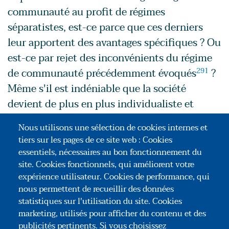
communauté au profit de régimes
séparatistes, est-ce parce que ces derniers
leur apportent des avantages spécifiques ? Ou
est-ce par rejet des inconvénients du régime
de communauté précédemment évoqués
291
?
Même s'il est indéniable que la société
devient de plus en plus individualiste et
indépendante, que le nombre de familles
Nous utilisons une sélection de cookies internes et
recomposées progresse, que l'entrepreneuriat
tiers sur les pages de ce site web : Cookies
a connu une forte dynamique, des leviers
essentiels, nécessaires au bon fonctionnement du
permettent-ils de donner davantage d'attraits
site. Cookies fonctionnels, qui améliorent votre
expérience utilisateur. Cookies de performance, qui
aux régimes communautaires et d'aménager
nous permettent de recueillir des données
les régimes séparatistes ? La question mérite
statistiques sur l'utilisation du site. Cookies
d'être posée.
marketing, utilisés pour afficher du contenu et des
publicités pertinents. Si vous choisissez