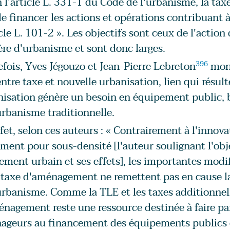
 l'article L. 331-1 du Code de l'urbanisme, la ta
e financer les actions et opérations contribuant à 
icle L. 101-2 ». Les objectifs sont ceux de l'action
re d'urbanisme et sont donc larges.
fois, Yves Jégouzo et Jean-Pierre Lebreton
396
mont
entre taxe et nouvelle urbanisation, lien qui résul
isation génère un besoin en équipement public, be
urbanisme traditionnelle.
fet, selon ces auteurs : « Contrairement à l'innov
ment pour sous-densité [l'auteur soulignant l'obj
lement urbain et ses effets], les importantes modi
 taxe d'aménagement ne remettent pas en cause la 
urbanisme. Comme la TLE et les taxes additionnell
nagement reste une ressource destinée à faire par
geurs au financement des équipements publics et