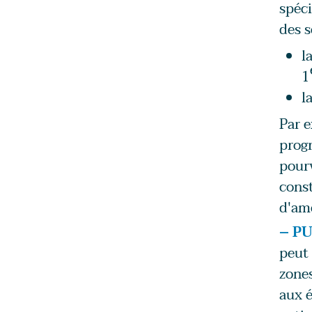
spéci
des s
l
1
l
Par e
prog
pourv
const
d'am
– PU
peut 
zones
aux é