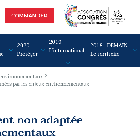
Commander
op
COMMANDER
2019 -
2020 -
2018 - DEMAIN
L’international
ue
Protéger
Le territoire
x environnementaux ?
rmées par les enjeux environnementaux
ent non adaptée
nnementaux