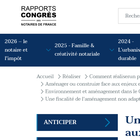
Aller au contenu principal
Recherc
Navigation principale
2026 – le
2024 -
2025 - Famille &
notaire et
L’urbani
créativité notariale
l'impôt
durable
Fil d'Ariane
Accueil
Réaliser
Comment réaliserun p
Aménager ou construire face aux enjeux
Environnement et aménagement dans le C
Une fiscalité de l'aménagement non ada
Un
ANTICIPER
au