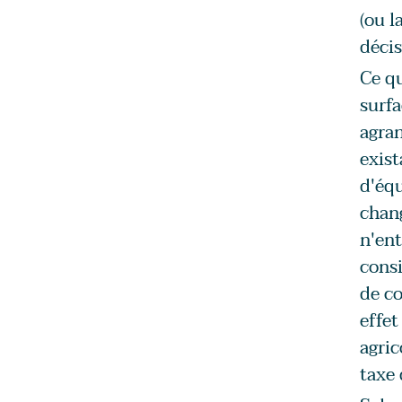
(ou l
décis
Ce qu
surfa
agran
exist
d'équ
chan
n'ent
cons
de co
effet
agric
taxe