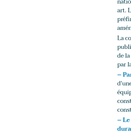
natio
art. 
préfi
amén
La co
publi
de l
par l
– Pa
d'un
équip
const
const
– Le
dura