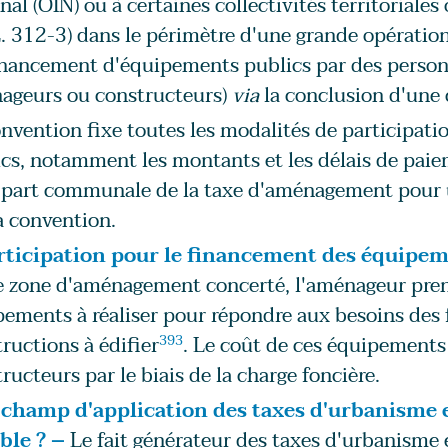
nal (OIN) ou à certaines collectivités territoriales
L. 312-3) dans le périmètre d'une grande opératio
nancement d'équipements publics par des personne
ageurs ou constructeurs)
via
la conclusion d'une 
nvention fixe toutes les modalités de participa
cs, notamment les montants et les délais de paie
a part communale de la taxe d'aménagement pour 
a convention.
rticipation pour le financement des équipem
e zone d'aménagement concerté, l'aménageur pren
ements à réaliser pour répondre aux besoins des 
ructions à édifier
393
. Le coût de ces équipements
ructeurs par le biais de la charge foncière.
 champ d'application des taxes d'urbanisme e
ble ? –
Le fait générateur des taxes d'urbanisme e