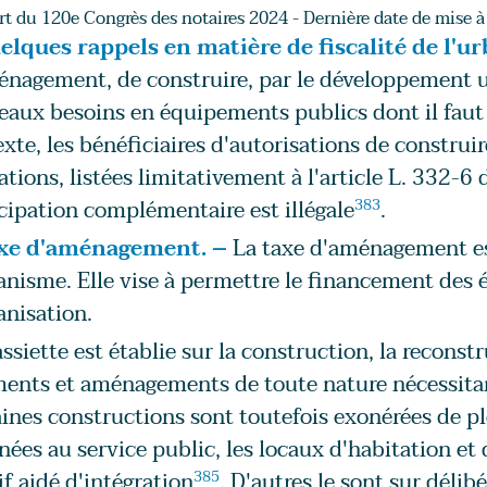
t du 120e Congrès des notaires 2024 - Dernière date de mise à 
elques rappels en matière de fiscalité de l'u
nagement, de construire, par le développement ur
aux besoins en équipements publics dont il faut
xte, les bénéficiaires d'autorisations de construi
ations, listées limitativement à l'article L. 332-
cipation complémentaire est illégale
383
.
xe d'aménagement. –
La taxe d'aménagement est 
anisme. Elle vise à permettre le financement des
anisation.
ssiette est établie sur la construction, la reconst
ments et aménagements de toute nature nécessita
ines constructions sont toutefois exonérées de ple
nées au service public, les locaux d'habitation e
if aidé d'intégration
385
. D'autres le sont sur délib