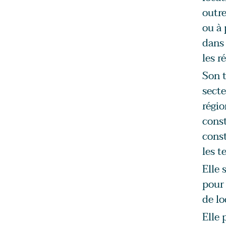
outre
ou à 
dans 
les r
Son t
secte
régio
const
const
les t
Elle 
pour
de lo
Elle 