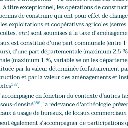
, à titre exceptionnel, les opérations de construc
permis de construire qui ont pour effet de change
les exploitations et coopératives agricoles (serre
écoltes,
etc.
) sont soumises à la taxe d'aménageme
aux est constitué d'une part communale (entre 1
urs), d'une part départementale (maximum 2,5 %) 
nale (maximum 1 %, variable selon les départements
ituée par la valeur déterminée forfaitairement par 
ruction et par la valeur des aménagements et inst
extes
387
.
s'accompagne en fonction du contexte d'autres tax
 sous-densité
388
, la redevance d'archéologie préve
caux à usage de bureaux, de locaux commerciaux 
peut également s'accompagner de participations q