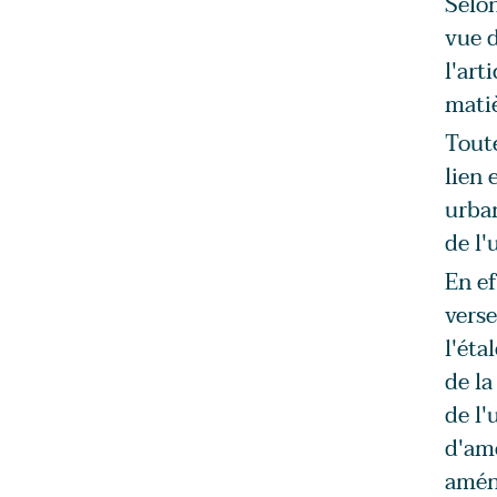
Selon
vue d
l'art
matiè
Toute
lien 
urban
de l'
En ef
verse
l'éta
de la
de l'
d'amé
aména