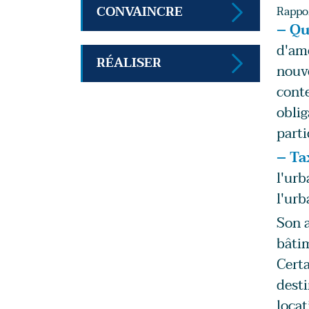
CONVAINCRE
Rappor
– Qu
d'amé
RÉALISER
nouve
conte
oblig
parti
– Ta
l'urb
l'urb
Son a
bâti
Certa
desti
locat