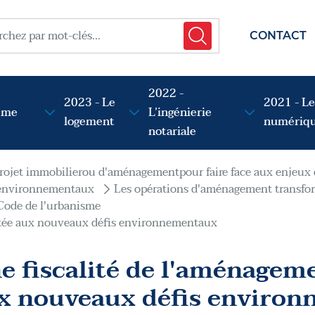
menu t
her
CONTACT
2022 -
2023 - Le
2021 - Le
sme
L’ingénierie
logement
numériq
notariale
rojet immobilierou d'aménagementpour faire face aux enjeu
 environnementaux
Les opérations d'aménagement transfo
ode de l'urbanisme
ptée aux nouveaux défis environnementaux
e fiscalité de l'aménagem
x nouveaux défis enviro