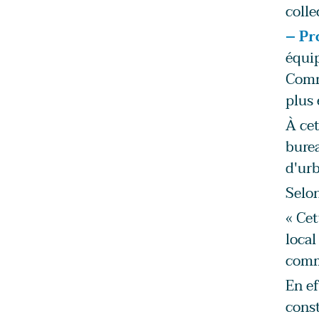
colle
– Pr
équip
Comme
plus 
À cet
burea
d'ur
Selon
« Cet
local
comm
En ef
const