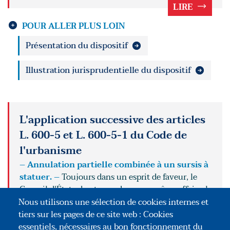
LIRE
POUR ALLER PLUS LOIN
Présentation du dispositif
Illustration jurisprudentielle du dispositif
L'application successive des articles
L. 600-5 et L. 600-5-1 du Code de
l'urbanisme
– Annulation partielle combinée à un sursis à
statuer. –
Toujours dans un esprit de faveur, le
Conseil d'État admet que, dans une même affaire, le
juge puisse d'abord prononcer une annulation
Nous utilisons une sélection de cookies internes et
partielle, puis un sursis à statuer pour couvrir un
tiers sur les pages de ce site web : Cookies
vice affectant le permis de régularisation. Il s'agit à
essentiels, nécessaires au bon fonctionnement du