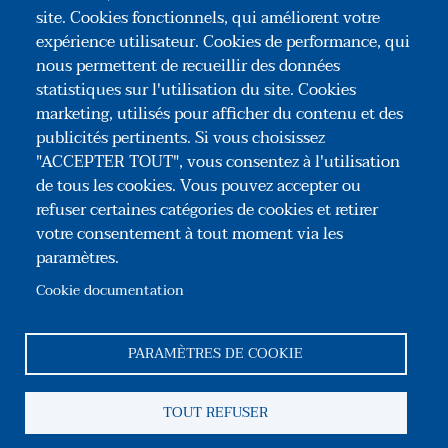
toute force de sauver le permis. Une illustration en
site. Cookies fonctionnels, qui améliorent votre
est donnée par un arrêt du Conseil d'État du17
expérience utilisateur. Cookies de performance, qui
mars 2021
nous permettent de recueillir des données
statistiques sur l'utilisation du site. Cookies
LIRE
marketing, utilisés pour afficher du contenu et des
publicités pertinents. Si vous choisissez
"ACCEPTER TOUT", vous consentez à l'utilisation
de tous les cookies. Vous pouvez accepter ou
refuser certaines catégories de cookies et retirer
votre consentement à tout moment via les
paramètres.
Association Congrès des Notaires de France
35, rue du Général Foy – 75008 Paris
Cookie documentation
Tél : +33(0)1 44 69 03 09
Reseaux sociaux
PARAMÈTRES DE COOKIE
Pied de page
TOUT REFUSER
Association
Contact
Mentions légales
CGU