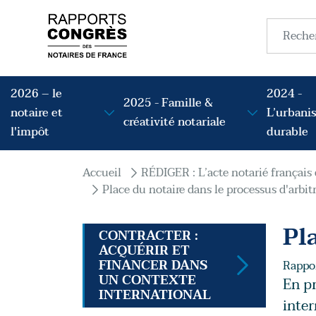
Aller au contenu principal
Recherc
Navigation principale
2026 – le
2024 -
2025 - Famille &
notaire et
L’urbani
créativité notariale
l'impôt
durable
Fil d'Ariane
Accueil
RÉDIGER : L’acte notarié français
Place du notaire dans le processus d'arbit
Pl
CONTRACTER :
ACQUÉRIR ET
FINANCER DANS
Rappor
UN CONTEXTE
En pr
INTERNATIONAL
inter