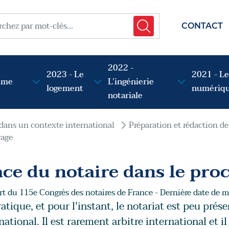
menu t
her
CONTACT
2022 -
2023 - Le
2021 - Le
sme
L’ingénierie
logement
numériq
notariale
 dans un contexte international
Préparation et rédaction de
rage
ace du notaire dans le pro
t du 115e Congrès des notaires de France - Dernière date de mi
atique, et pour l'instant, le notariat est peu prés
national. Il est rarement arbitre international et 