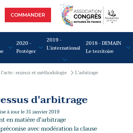
Commander
op
COMMANDER
2019 -
2020 -
2018 - DEMAIN
L’international
ue
Protéger
Le territoire
 l'acte : enjeux et méthodologie
L'arbitrage
cessus d'arbitrage
se à jour le 31 janvier 2019
ent en matière d'arbitrage
il préconise avec modération la clause