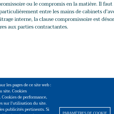
omissoire ou le compromis en la matière. Il faut
particulièrement entre les mains de cabinets d'av
itrage interne, la clause compromissoire est déso
res aux parties contractantes.
ur les pages de ce site web :
u site. Cookies
r. Cookies de performance,
 sur l'utilisation du site.
ongrès des Notaires de France
es publicités pertinents. Si
PARAMÈTRES DE COOKIE